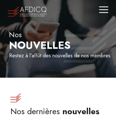
Zone
membre
Nous
Nos
joindre
NOUVELLES
Répertoire
Restez à l'affût des nouvelles de nos membres
des
membres
JE SUIS CONSOMMATEUR
À
PROPOS
Nos dernières
nouvelles