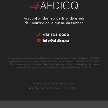
Association des fabricants et détaillants
de l’industrie de la cuisine du Québec
418 834-0200
info@afdicq.ca
L’Association des fabricants et détaillants de l’industrie de la cuisine du Québec (AFDICQ)
est propriétaire des documents présentés sur son site Internet et en détient les droits d’auteur.
Par conséquent, il est strictement interdit de copier, reproduire ou adapter les documents
proposés sur ce site, en tout ou en partie, sans l’autorisation de l’AFDICQ.
© AFDICQ - Tous droits réservés 2026
UNE RÉALISATION LEVIOSA AGENCE CRÉATIVE