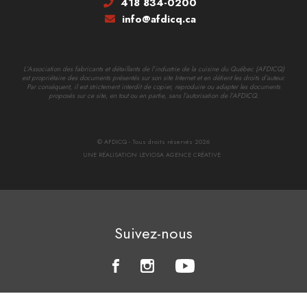
418 834-0200
info@afdicq.ca
L’Association des fabricants et détaillants de l’industrie de la cuisine du Québec (AFDICQ)
est propriétaire des documents présentés sur son site Internet et en détient les droits d’auteur.
Par conséquent, il est strictement interdit de copier, reproduire ou adapter les documents
proposés sur ce site, en tout ou en partie, sans l’autorisation de l’AFDICQ.
© AFDICQ - Tous droits réservés 2026
UNE RÉALISATION LEVIOSA AGENCE CRÉATIVE
Suivez-nous