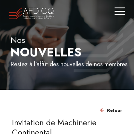
Zone
membre
Nous
Nos
joindre
NOUVELLES
Répertoire
Restez à l'affût des nouvelles de nos membres
des
membres
JE SUIS CONSOMMATEUR
Retour
À
Invitation de Machinerie
PROPOS
Continental