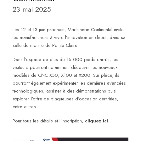
DEVENIR
23 mai 2025
MEMBRE
Les 12 et 13 juin prochain, Machinerie Continental invite
SERVICES
les manufacturiers à vivre l’innovation en direct, dans sa
salle de montre de Pointe-Claire.
ÉVÉNEMENTS
Dans l’espace de plus de 15 000 pieds carrés, les
visiteurs pourront notamment découvrir les nouveaux
FORMATIONS
modèles de CNC X50, X100 et X200. Sur place, ils
pourront également expérimenter les dernières avancées
NOUVELLES
technologiques, assister à des démonstrations puis
explorer l’offre de plaqueuses d’occasion certifiées,
entre autres.
SIGNÉE
QUÉBEC
Pour tous les détails et l’inscription,
cliquez ici
.