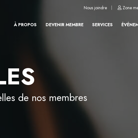
Nous joindre
Zone m
À PROPOS
DEVENIR MEMBRE
SERVICES
ÉVÉNE
LES
velles de nos membres